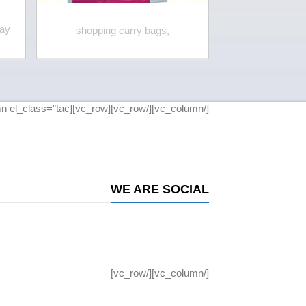
way
shopping carry bags,
shopping c
[/vc_column][/vc_row][vc_row][vc_column el_class=”tac”]
WE ARE SOCIAL
[/vc_column][/vc_row]