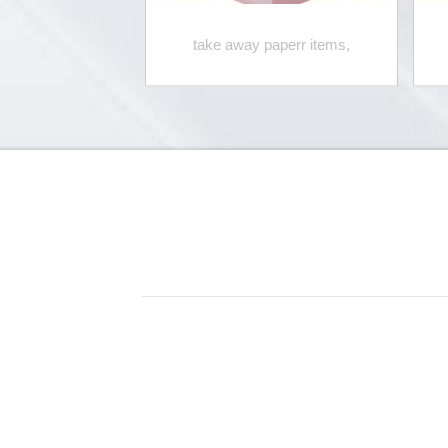
 bags,
take away paperr items,