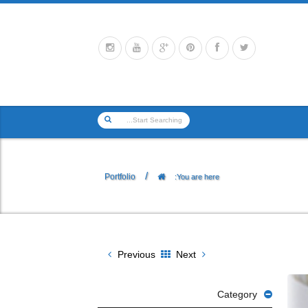
/
Portfolio
You are here:
Previous
Next
Category